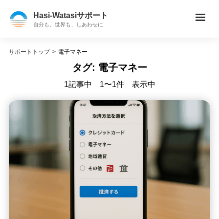
コ
Hasi-Watasiサポート
ン
自分も、世界も、しあわせに
テ
ン
ツ
サポートトップ
>
電子マネー
へ
タグ:
電子マネー
ス
1記事中 1〜1件
表示中
キ
ッ
プ
(Enter
を
押
す)